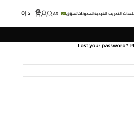
0
د.إ
0
لسات التدريب الفردية
المدونات
تسوّق
AR
Lost your password? Ple