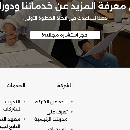
عرفة المزيد عن خدماتنا ودوراتنا
دعنا نساعدك في اتخاذ الخطوة الأولى.
احجز استشارة مجانية!
الشركة
الخدمات
نبذة عن الشركة
التدريب
للشركات
تعرف على
مدربتنا الرئيسية
معهد التد
التابع لجي
المدونات