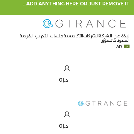
ADD ANYTHING HERE OR JUST REMOVE IT…
نبذة عن الشركة
الشركات
الأكاديمية
جلسات التدريب الفردية
المدونات
تسوّق
AR
د.إ
0
د.إ
0