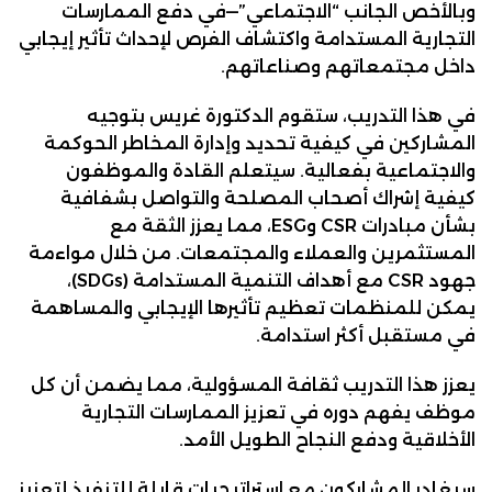
وبالأخص الجانب “الاجتماعي”—في دفع الممارسات
التجارية المستدامة واكتشاف الفرص لإحداث تأثير إيجابي
داخل مجتمعاتهم وصناعاتهم.
في هذا التدريب، ستقوم الدكتورة غريس بتوجيه
المشاركين في كيفية تحديد وإدارة المخاطر الحوكمة
والاجتماعية بفعالية. سيتعلم القادة والموظفون
كيفية إشراك أصحاب المصلحة والتواصل بشفافية
بشأن مبادرات CSR وESG، مما يعزز الثقة مع
المستثمرين والعملاء والمجتمعات. من خلال مواءمة
جهود CSR مع أهداف التنمية المستدامة (SDGs)،
يمكن للمنظمات تعظيم تأثيرها الإيجابي والمساهمة
في مستقبل أكثر استدامة.
يعزز هذا التدريب ثقافة المسؤولية، مما يضمن أن كل
موظف يفهم دوره في تعزيز الممارسات التجارية
الأخلاقية ودفع النجاح الطويل الأمد.
سيغادر المشاركون مع استراتيجيات قابلة للتنفيذ لتعزيز