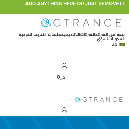
ADD ANYTHING HERE OR JUST REMOVE IT…
نبذة عن الشركة
الشركات
الأكاديمية
جلسات التدريب الفردية
المدونات
تسوّق
AR
د.إ
0
د.إ
0