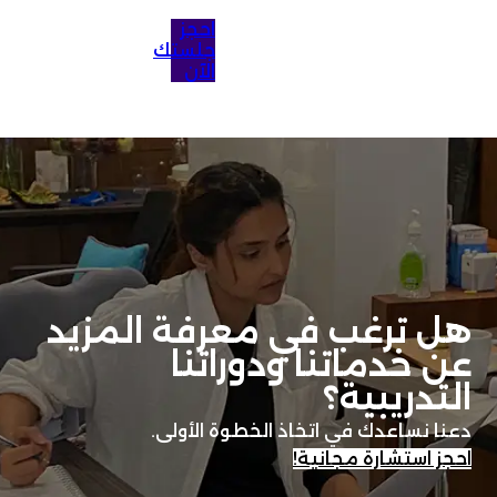
احجز
جلستك
الآن
هل ترغب في معرفة المزيد
عن خدماتنا ودوراتنا
التدريبية؟
دعنا نساعدك في اتخاذ الخطوة الأولى.
احجز استشارة مجانية!