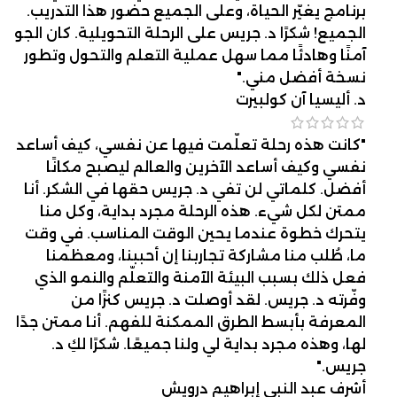
برنامج يغيّر الحياة، وعلى الجميع حضور هذا التدريب.
الجميع! شكرًا د. جريس على الرحلة التحويلية. كان الجو
آمنًا وهادئًا مما سهل عملية التعلم والتحول وتطور
نسخة أفضل مني."
د. أليسيا آن كولبيرت
"كانت هذه رحلة تعلّمت فيها عن نفسي، كيف أساعد
نفسي وكيف أساعد الآخرين والعالم ليصبح مكانًا
أفضل. كلماتي لن تفي د. جريس حقها في الشكر. أنا
ممتن لكل شيء. هذه الرحلة مجرد بداية، وكل منا
يتحرك خطوة عندما يحين الوقت المناسب. في وقت
ما، طُلب منا مشاركة تجاربنا إن أحببنا، ومعظمنا
فعل ذلك بسبب البيئة الآمنة والتعلّم والنمو الذي
وفّرته د. جريس. لقد أوصلت د. جريس كنزًا من
المعرفة بأبسط الطرق الممكنة للفهم. أنا ممتن جدًا
لها، وهذه مجرد بداية لي ولنا جميعًا. شكرًا لكِ د.
جريس."
أشرف عبد النبي إبراهيم درويش