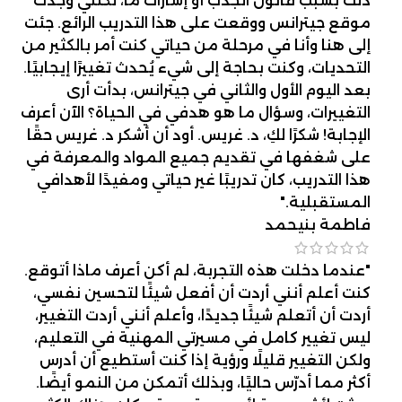
ذلك بسبب قانون الجذب أو إشارات ما، لكنني وجدت
موقع جيترانس ووقعت على هذا التدريب الرائع. جئت
إلى هنا وأنا في مرحلة من حياتي كنت أمر بالكثير من
التحديات، وكنت بحاجة إلى شيء يُحدث تغييرًا إيجابيًا.
بعد اليوم الأول والثاني في جيترانس، بدأت أرى
التغييرات، وسؤال ما هو هدفي في الحياة؟ الآن أعرف
الإجابة! شكرًا لكِ، د. غريس. أود أن أشكر د. غريس حقًا
على شغفها في تقديم جميع المواد والمعرفة في
هذا التدريب، كان تدريبًا غير حياتي ومفيدًا لأهدافي
المستقبلية."
فاطمة بنيحمد
"عندما دخلت هذه التجربة، لم أكن أعرف ماذا أتوقع.
كنت أعلم أنني أردت أن أفعل شيئًا لتحسين نفسي،
أردت أن أتعلم شيئًا جديدًا، وأعلم أنني أردت التغيير،
ليس تغيير كامل في مسيرتي المهنية في التعليم،
ولكن التغيير قليلًا ورؤية إذا كنت أستطيع أن أدرس
أكثر مما أدرّس حاليًا، وبذلك أتمكن من النمو أيضًا.