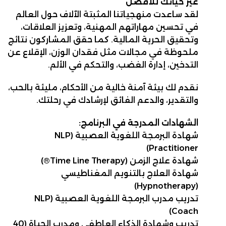
غيّر حياتك للأفضل
لقد ساعدت منهجياتنا المثبتة الآلاف حول العالم
في تحسين مهاراتهم المهنية، وتعزيز العلاقات،
وتحقيق الحرية المالية. كما حقق المشاركون نتائج
ملحوظة في مجالات مثل فقدان الوزن، الإقلاع عن
التدخين، إدارة الغضب، والتحكم في الألم.
نقدم لك بيئة آمنة خالية من الأحكام، مليئة بالحب،
والتقدير، والدعم الفائق لإرشادك في رحلتك.
الشهادات المدرجة في البرنامج:
شهادة البرمجة اللغوية العصبية (NLP
Practitioner)
شهادة علاج الزمن (Time Line Therapy®)
شهادة العلاج بالتنويم المغناطيسي
(Hypnotherapy)
تدريب مدرب البرمجة اللغوية العصبية (NLP
Coach)
تدريب وشهادة الذكاء العاطفي ومدرب الحياة (40