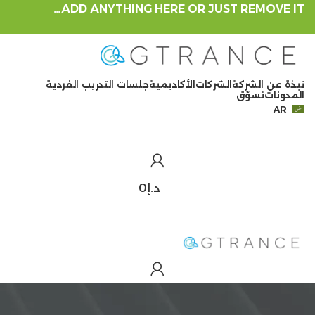
ADD ANYTHING HERE OR JUST REMOVE IT…
نبذة عن الشركة
الشركات
الأكاديمية
جلسات التدريب الفردية
المدونات
تسوّق
AR
د.إ
0
د.إ
0