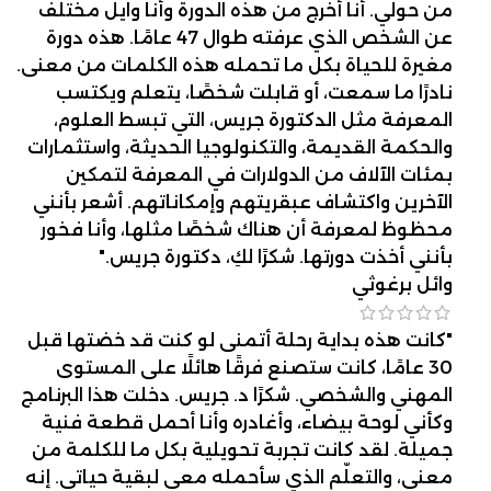
من حولي. أنا أخرج من هذه الدورة وأنا وايل مختلف
عن الشخص الذي عرفته طوال 47 عامًا. هذه دورة
مغيرة للحياة بكل ما تحمله هذه الكلمات من معنى.
نادرًا ما سمعت، أو قابلت شخصًا، يتعلم ويكتسب
المعرفة مثل الدكتورة جريس، التي تبسط العلوم،
والحكمة القديمة، والتكنولوجيا الحديثة، واستثمارات
بمئات الآلاف من الدولارات في المعرفة لتمكين
الآخرين واكتشاف عبقريتهم وإمكاناتهم. أشعر بأنني
محظوظ لمعرفة أن هناك شخصًا مثلها، وأنا فخور
بأنني أخذت دورتها. شكرًا لكِ، دكتورة جريس."
وائل برغوثي
"كانت هذه بداية رحلة أتمنى لو كنت قد خضتها قبل
30 عامًا، كانت ستصنع فرقًا هائلًا على المستوى
المهني والشخصي. شكرًا د. جريس. دخلت هذا البرنامج
وكأني لوحة بيضاء، وأغادره وأنا أحمل قطعة فنية
جميلة. لقد كانت تجربة تحويلية بكل ما للكلمة من
معنى، والتعلّم الذي سأحمله معي لبقية حياتي. إنه