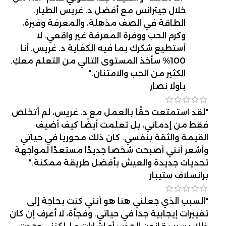
خلال جيترانس مع أفضل د. غريس الطيار.
الطاقة في الصف مذهلة، والمعرفة وفيرة،
وكرم الحب ووفرة المعرفة غير واقعي. لا
أستطيع شكرك بما فيه الكفاية د. غريس. أنا
100% سأخذ المستوى التالي من التعلم معكِ.
الكثير من الحب والامتنان."
باولا نصار
"لقد استمتعت حقًا بالعمل مع د. غريس، لم أتخلص
فقط من إدماني، بل تعلمت أيضًا كيف أضيف
القيمة والثقة بنفسي. كان ذلك محوريًا في حياتي
وأشعر أنني أصبحت شخصًا جديدًا مستعدًا لمواجهة
تحديات جديدة والعيش بأفضل طريقة ممكنة."
برانسلاف ستيبار
"السبب الذي جعلني هنا هو أنني كنت بحاجة إلى
تغييرات إيجابية جدًا في حياتي. وفجأة، لا أعرف إن كان