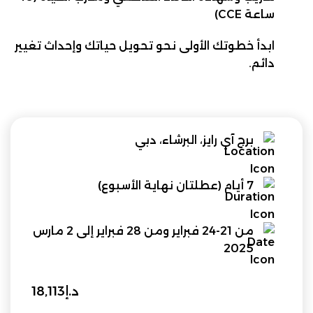
ساعة CCE)
ابدأ خطوتك الأولى نحو تحويل حياتك وإحداث تغيير
دائم.
برج آي رايز، البرشاء، دبي
7 أيام (عطلتان نهاية الأسبوع)
من 21-24 فبراير ومن 28 فبراير إلى 2 مارس
2025
د.إ
18,113