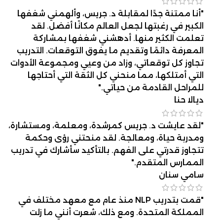
"أنا ممتنة جدًا لمقابلة د. جريس، وألهمني شغفها
الكبير في رغبتها لجعل العالم مكانًا أفضل. لقد
تعلمت الكثير منها. أدهشني شغفها بمشاركة
المعرفة دائمًا وتقديم ما يفوق التوقعات. التدريب
تجاوز كل توقعاتي، وزاد من وعيي ومجموعة الأدوات
التي أمتلكها، مما منحني كل الثقة التي أحتاجها
للمراحل القادمة من حياتي."
ديالا حنا
"لقد عايشت د. جريس كمرشدة، ومعلمة، ومستشارة،
ومدربة حياة، ومعالجة. لقد منحتني رؤى وحكمة
تتجاوز قدرتي على الفهم. بالتأكيد سأشارك في تدريب
الممارس المتقدم."
سامي سنان
"قمت بتدريب NLP منذ عام مع معهد مختلف في
المملكة المتحدة. ومع ذلك، شعرت أنني ما زلت