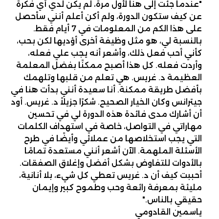
"عندما جئت إلى هنا لأول مرة، لم يكن لدي أي فكرة
عن كيف ستكون الدورة، ولم أكن أعلم أنني سأحصل
على هذا الكم من المعلومات في 7 أيام فقط.
بالنسبة لي، هو مثل وظيفة أخرى أؤديها لكن بحب،
كأني أحب فعل ذلك، وأشعر أنه يجب علي فعله،
وأردت فعله. كل هذا أصبح ممكنًا بفضل المعلمة
العظيمة د. غريس. هي تعلم من قلبها وتلهمك
بأفضل طريقة ممكنة. أنا سعيدة أنني بدأت هنا في
جيترانس وكان الخيار الصحيح. شكرًا جزيلاً د. غريس. أود
أن أشارك مدى فائدة هذه الدورة لي في تحسين
مهاراتي في التواصل، خاصة في استهداف الكلمات
التي يجب استخلاصها من عملائي وأيضًا في طرح
الأسئلة الملهمة. الآن أشعر أنني مستعدة تمامًا
بالأدوات للتفاوض بشكل أفضل وإغلاق الصفقات.
أحببت كيف أن د. غريس تعطي كل شيء، بلا أنانية،
مليئة بمعرفة رائعة وحب وطموح كبير وإيمان
حقيقي بالناس."
ياسمين القادومي