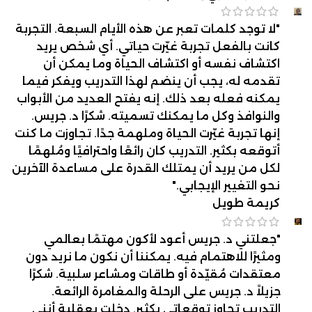
"لا توجد كلمات تعبر عن هذه الأيام السبعة. التجربة
كانت بالفعل تجربة غيّرت حياتي. أي شخص يريد
اكتشاف نفسه أو اكتشاف الحياة وما يمكن أن
تقدمه له، يجب أن ينضم لهذا التدريب ويفكر فيما
يمكنه فعله بعد ذلك. إنه يفتح العديد من الأبواب
والنوافذ وكل ما يمكنك تسميته. شكرًا د. جريس.
إنها تجربة غيّرت الحياة وملهمة جدًا. تجاوزت ما كنت
أتوقعه بكثير. التدريب كان رائعًا واحترافيًا ومُلهمًا
لكل من يريد أن يمتلك القدرة على مساعدة الآخرين
نحو التغيير الإيجابي."
كريمة طويل
"جعلتني د. جريس أعود لأكون مهتمًا بعالمي
ومثيرًا للاهتمام فيه. يمكننا أن نكون ما نريد دون
معتقدات مُقيّدة أو طاقات ومشاعر سلبية. شكرًا
جزيلاً د. جريس على الرحلة والمغامرة الرائعة.
التدريب تجاوز توقعاتي بكثير. دخلت بعقلية أنني