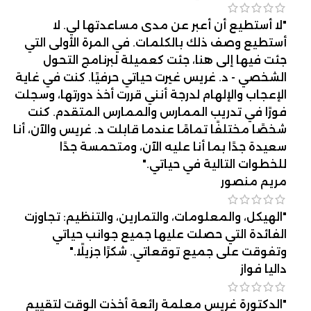
"لا أستطيع أن أعبر عن مدى مساعدتها لي. لا
أستطيع وصف ذلك بالكلمات. في المرة الأولى التي
جئت فيها إلى هنا، جئت كعميلة لبرنامج التحول
الشخصي - د. غريس غيرت حياتي حرفيًا. كنت في غاية
الإعجاب والإلهام لدرجة أنني قررت أخذ دورتها، وسجلت
فورًا في تدريب الممارس والممارس المتقدم. كنت
شخصًا مختلفًا تمامًا عندما قابلت د. غريس والآن، أنا
سعيدة جدًا بما أنا عليه الآن، ومتحمسة جدًا
للخطوات التالية في حياتي."
مريم منصور
"الهيكل، والمعلومات، والتمارين، والتنظيم: تجاوزت
الفائدة التي حصلت عليها جميع جوانب حياتي
وتفوقت على جميع توقعاتي. شكرًا جزيلًا."
داليا فواز
"الدكتورة غريس معلمة رائعة أخذت الوقت لتقييم