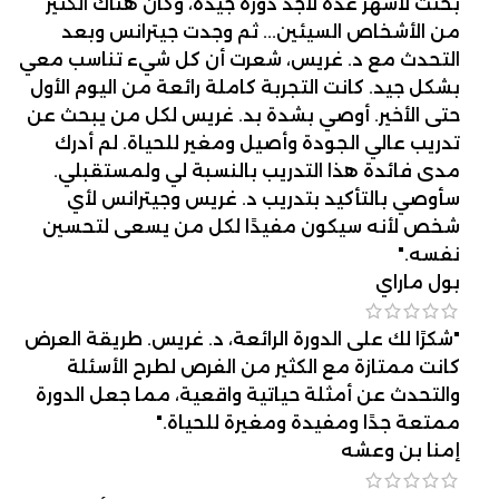
بحثت لأشهر عدة لأجد دورة جيدة، وكان هناك الكثير
من الأشخاص السيئين... ثم وجدت جيترانس وبعد
التحدث مع د. غريس، شعرت أن كل شيء تناسب معي
بشكل جيد. كانت التجربة كاملة رائعة من اليوم الأول
حتى الأخير. أوصي بشدة بد. غريس لكل من يبحث عن
تدريب عالي الجودة وأصيل ومغير للحياة. لم أدرك
مدى فائدة هذا التدريب بالنسبة لي ولمستقبلي.
سأوصي بالتأكيد بتدريب د. غريس وجيترانس لأي
شخص لأنه سيكون مفيدًا لكل من يسعى لتحسين
نفسه."
بول ماراي
"شكرًا لك على الدورة الرائعة، د. غريس. طريقة العرض
كانت ممتازة مع الكثير من الفرص لطرح الأسئلة
والتحدث عن أمثلة حياتية واقعية، مما جعل الدورة
ممتعة جدًا ومفيدة ومغيرة للحياة."
إمنا بن وعشه