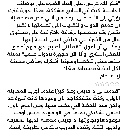
"شكرًا لكِ، جريس، على إلقاء الضوء على بوصلتنا
الداخلية. كنتُ في السابق مشككة، وهذا الدورة غيّرت
رؤيتي إلى الأبد. على الرغم من أنني مدربة صحة، إلا
أن جميع الأدوات والتقنيات التي تعلمتها لا تقدر
بثمن وتم تقديمها برشاقة واحترافية على مستوى
عالٍ من الخبرة التي كنا في أمس الحاجة إليها.
يمكنني أن أقول بثقة أنني أصبح لدي فهم أعمق
للعقل البشري، وأنا الآن مجهزة بأدوات علمية ثمينة
ستساعدني شخصيًا ومهنيًا. أشكركِ وسأظل ممتنة
لكل لحظة قضيناها معًا."
زينة لحام
"قدمت لي د. جريس وعدًا كبيرًا عندما أجرينا المقابلة
الأولى، وكنتُ متشككًا جدًا لأن وعودها كانت كبيرة جدًا.
ولكن منذ اللحظة التي دخلت فيها، ومن اليوم الأول،
اختفى تشكيكي تمامًا. في الواقع، د. جريس أوفت
بوعودها وتجاوزتها. د. جريس مذهلة، لديها المعرفة،
ولديها الثقة، وتقدم التدريب بالكامل بطريقة رائعة،