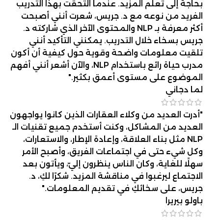
بحاجة إلى تعلم المزيد. عندما التحقت بهذا التدريب
الفريد من نوعه مع د. جريس، شعرت أنني أصبحت
أكثر معرفة بـ NLP والمحتوى الآخر الذي شاركته د.
جريس بسخاء خلال التدريب. يمكنني التأكيد أنني
تلقيت معلومات واضحة وقوية حول كيفية أن أكون
مدرب حياة رائع باستخدام NLP، والآن أشعر أنني أفهم
الموضوع على مستوى أعمق بكثير."
لما دجاني
"أدرت العديد من وكلاء العقارات الذين كانوا يواجهون
العديد من المشاكل، وكنت أستخدم جميع تقنيات الـ
NLP مثل بناء العلاقة، وإعادة الإطار، والاستعارات،
وكل شيء حتى في اجتماعات الفريق، وأصبح الأمر
سهلًا للغاية، وكان الناس ينظرون إليّ، ويأتون بعد
الاجتماع ليرغبوا في مناقشة المزيد. شكرًا لكِ، د.
جريس، على سخائكِ في تقديم المعلومات."
باولو بيريرا