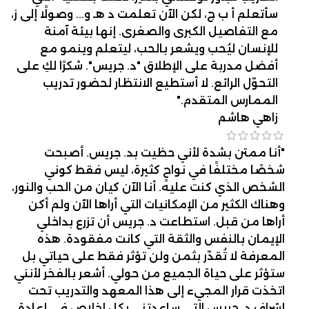
سأتعلم أ ب ج، لكن الآن تعلمت د هـ و... وصولًا إلى ز،
مع التفاصيل الكبرى والصغرى. إنها بيئة آمنة
للإنسان ليُحب ويشعر بالحب، ليتعلم وينمو مع
أفضل مدربة على الإطلاق "د. جريس". شكرًا لكِ على
التحوّل الرائع. لا أستطيع الانتظار لحضور تدريب
الممارس المتقدم."
زاهي هاشم
"أنا ممتن بشدة لأني حظيت بد. جريس. أصبحت
شخصًا مختلفًا في نواحٍ كثيرة، ليس فقط كوني
الشخص الذي كنت عليه. أنا الآن كيان من الحب والنور،
وهناك الكثير من الإمكانيات التي أراها الآن ولم أكن
أراها من قبل. استطاعت د. جريس أن تزرع بداخلي
الإيمان بالنفس والثقة التي كانت مفقودة. هذه
المعرفة لا تُقدّر بثمن ولن تؤثر فقط على حياتي بل
ستؤثر على حياة الجميع من حولي. أشعر بالفخر لأنني
اتخذت قرار المجيء إلى هذا المعهد والتدريب تحت
إشراف د. جريس التي ساعدتني بكل إخلاص في إعادة