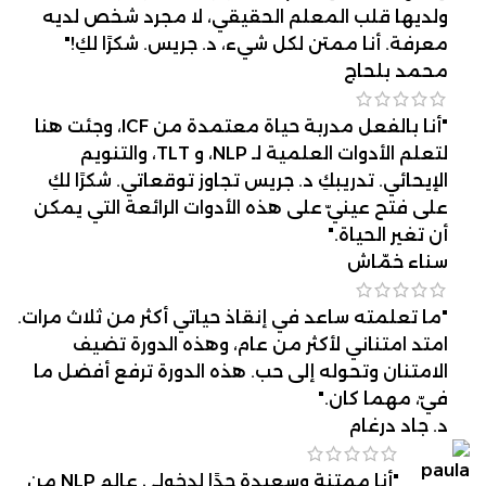
ولديها قلب المعلم الحقيقي، لا مجرد شخص لديه
معرفة. أنا ممتن لكل شيء، د. جريس. شكرًا لكِ!"
محمد بلحاج
"أنا بالفعل مدربة حياة معتمدة من ICF، وجئت هنا
لتعلم الأدوات العلمية لـ NLP، و TLT، والتنويم
الإيحائي. تدريبكِ د. جريس تجاوز توقعاتي. شكرًا لكِ
على فتح عينيّ على هذه الأدوات الرائعة التي يمكن
أن تغير الحياة."
سناء خمّاش
"ما تعلمته ساعد في إنقاذ حياتي أكثر من ثلاث مرات.
امتد امتناني لأكثر من عام، وهذه الدورة تضيف
الامتنان وتحوله إلى حب. هذه الدورة ترفع أفضل ما
فيّ، مهما كان."
د. جاد درغام
"أنا ممتنة وسعيدة جدًا لدخولي عالم NLP من